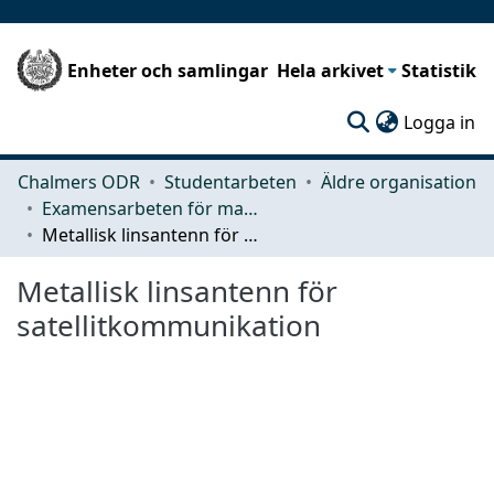
Enheter och samlingar
Hela arkivet
Statistik
(c
Logga in
Chalmers ODR
Studentarbeten
Äldre organisation
Examensarbeten för masterexamen
Metallisk linsantenn för satellitkommu­nikation
Metallisk linsantenn för
satellitkommu­nikation