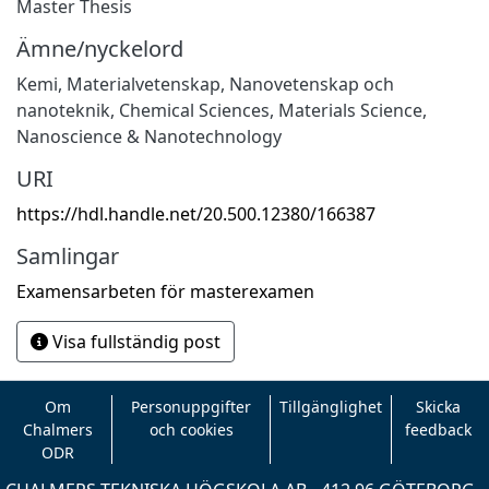
Master Thesis
Ämne/nyckelord
Kemi
,
Materialvetenskap
,
Nanovetenskap och
nanoteknik
,
Chemical Sciences
,
Materials Science
,
Nanoscience & Nanotechnology
URI
https://hdl.handle.net/20.500.12380/166387
Samlingar
Examensarbeten för masterexamen
Visa fullständig post
Om
Personuppgifter
Tillgänglighet
Skicka
Chalmers
och cookies
feedback
ODR