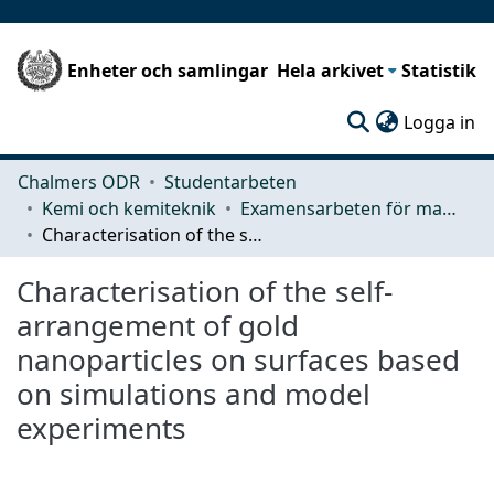
Enheter och samlingar
Hela arkivet
Statistik
(c
Logga in
Chalmers ODR
Studentarbeten
Kemi och kemiteknik
Examensarbeten för masterexamen
Characterisation of the self-arrangement of gold nanoparticles on surfaces based on simulations and model experiments
Characterisation of the self-
arrangement of gold
nanoparticles on surfaces based
on simulations and model
experiments