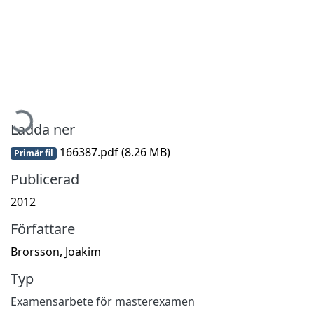
ämtar...
Ladda ner
166387.pdf
(8.26 MB)
Primär fil
Publicerad
2012
Författare
Brorsson, Joakim
Typ
Examensarbete för masterexamen