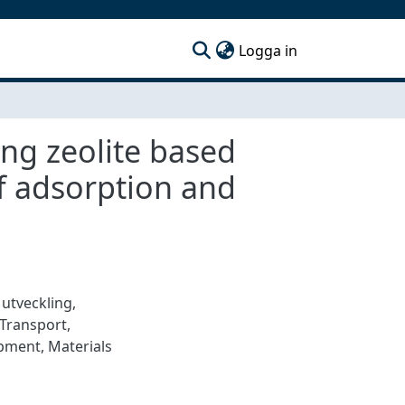
(current)
Logga in
ng zeolite based
of adsorption and
 utveckling
,
Transport
,
opment
,
Materials