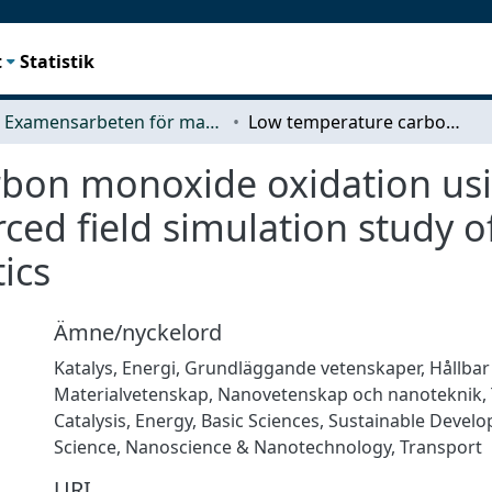
t
Statistik
Examensarbeten för masterexamen
Low temperature carbon monoxide oxidation using zeolite based water-gas-shift -A forced field simulation study of adsorption and diffusion characteristics
bon monoxide oxidation usi
rced field simulation study 
tics
Ämne/nyckelord
Katalys
,
Energi
,
Grundläggande vetenskaper
,
Hållbar
Materialvetenskap
,
Nanovetenskap och nanoteknik
,
Catalysis
,
Energy
,
Basic Sciences
,
Sustainable Devel
Science
,
Nanoscience & Nanotechnology
,
Transport
URI