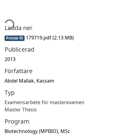
tar...
Ladda ner
179719.pdf
(2.13 MB)
Primär fil
Publicerad
2013
Författare
Abdel Mallak, Kassam
Typ
Examensarbete för masterexamen
Master Thesis
Program
Biotechnology (MPBIO), MSc