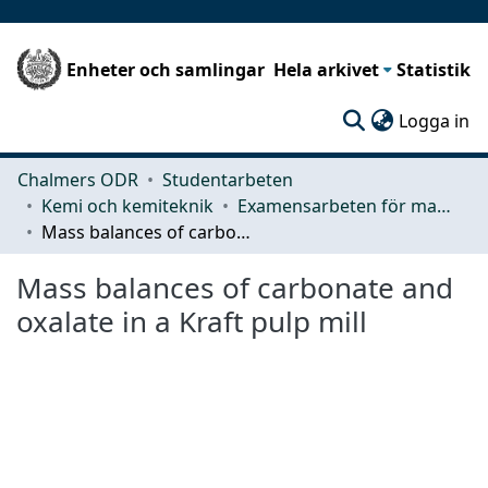
Enheter och samlingar
Hela arkivet
Statistik
(c
Logga in
Chalmers ODR
Studentarbeten
Kemi och kemiteknik
Examensarbeten för masterexamen
Mass balances of carbonate and oxalate in a Kraft pulp mill
Mass balances of carbonate and
oxalate in a Kraft pulp mill