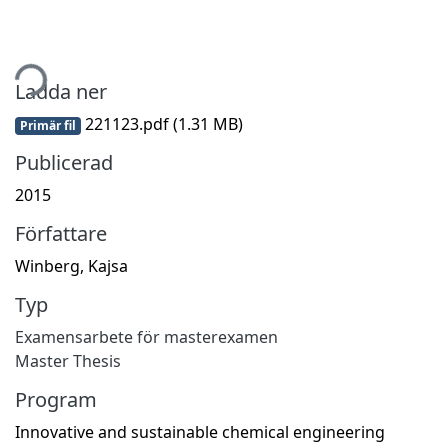
tar...
Ladda ner
221123.pdf
(1.31 MB)
Primär fil
Publicerad
2015
Författare
Winberg, Kajsa
Typ
Examensarbete för masterexamen
Master Thesis
Program
Innovative and sustainable chemical engineering