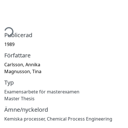
tar...
Publicerad
1989
Författare
Carlsson, Annika
Magnusson, Tina
Typ
Examensarbete för masterexamen
Master Thesis
Ämne/nyckelord
Kemiska processer
,
Chemical Process Engineering