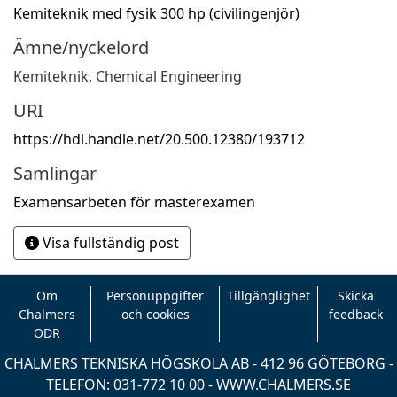
Kemiteknik med fysik 300 hp (civilingenjör)
Ämne/nyckelord
Kemiteknik
,
Chemical Engineering
URI
https://hdl.handle.net/20.500.12380/193712
Samlingar
Examensarbeten för masterexamen
Visa fullständig post
Om
Personuppgifter
Tillgänglighet
Skicka
Chalmers
och cookies
feedback
ODR
CHALMERS TEKNISKA HÖGSKOLA AB - 412 96 GÖTEBORG -
TELEFON: 031-772 10 00 -
WWW.CHALMERS.SE