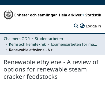
Enheter och samlingar
Hela arkivet
Statistik
(c
Logga in
Chalmers ODR
Studentarbeten
Kemi och kemiteknik
Examensarbeten för masterexamen
Renewable ethylene - A review of options for renewable steam cracker feedstocks
Renewable ethylene - A review of
options for renewable steam
cracker feedstocks