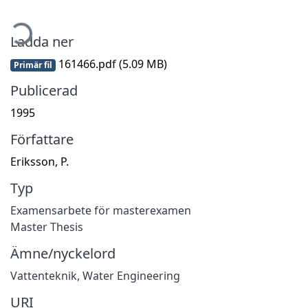
mtar...
Ladda ner
161466.pdf
(5.09 MB)
Primär fil
Publicerad
1995
Författare
Eriksson, P.
Typ
Examensarbete för masterexamen
Master Thesis
Ämne/nyckelord
Vattenteknik
,
Water Engineering
URI