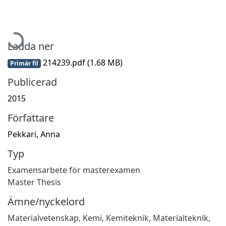
Hämtar...
Ladda ner
214239.pdf
(1.68 MB)
Primär fil
Publicerad
2015
Författare
Pekkari, Anna
Typ
Examensarbete för masterexamen
Master Thesis
Ämne/nyckelord
Materialvetenskap
,
Kemi
,
Kemiteknik
,
Materialteknik
,