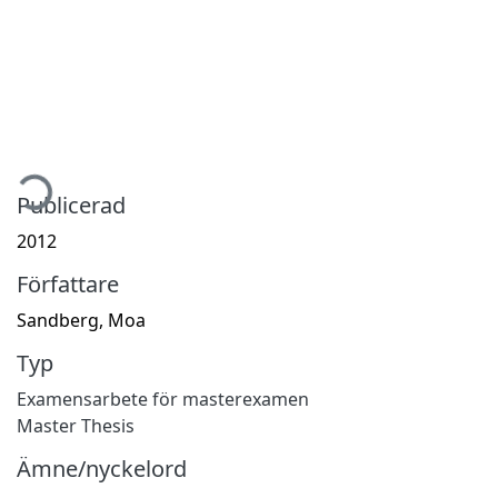
mtar...
Publicerad
2012
Författare
Sandberg, Moa
Typ
Examensarbete för masterexamen
Master Thesis
Ämne/nyckelord