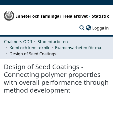
Enheter och samlingar
Hela arkivet
Statistik
(c
Logga in
Chalmers ODR
Studentarbeten
Kemi och kemiteknik
Examensarbeten för masterexamen
Design of Seed Coatings - Connecting polymer properties with overall performance through method development
Design of Seed Coatings -
Connecting polymer properties
with overall performance through
method development