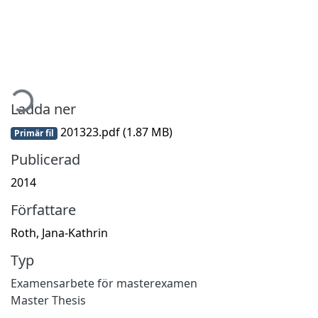
mtar...
Ladda ner
201323.pdf
(1.87 MB)
Primär fil
Publicerad
2014
Författare
Roth, Jana-Kathrin
Typ
Examensarbete för masterexamen
Master Thesis