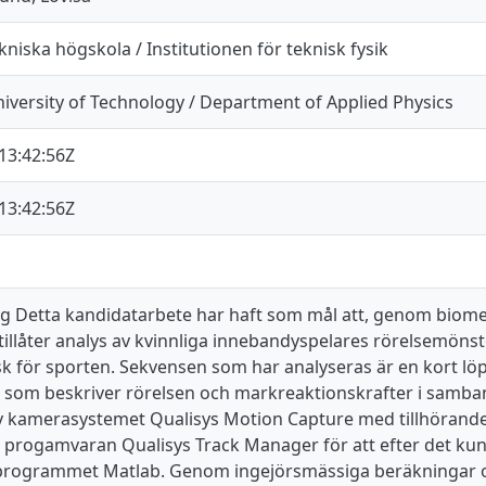
niska högskola / Institutionen för teknisk fysik
iversity of Technology / Department of Applied Physics
13:42:56Z
13:42:56Z
Detta kandidatarbete har haft som mål att, genom biomek
illåter analys av kvinnliga innebandyspelares rörelsemöns
isk för sporten. Sekvensen som har analyseras är en kort 
a som beskriver rörelsen och markreaktionskrafter i samb
v kamerasystemet Qualisys Motion Capture med tillhörande 
 progamvaran Qualisys Track Manager för att efter det kunn
programmet Matlab. Genom ingejörsmässiga beräkningar 