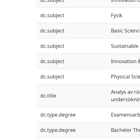
dc.subject
Fysik
dc.subject
Basic Scienc
dc.subject
Sustainable
dc.subject
Innovation 
dc.subject
Physical Sci
Analys av r
dc.title
undersökni
dc.type.degree
Examensarb
dc.type.degree
Bachelor Th