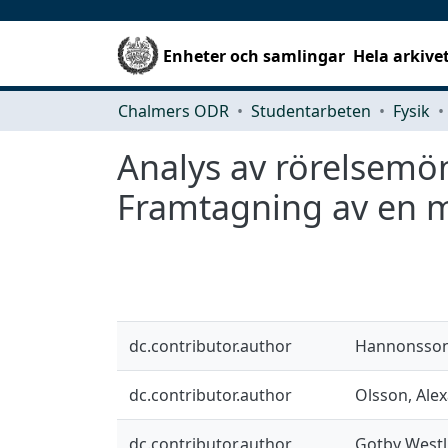
Enheter och samlingar
Hela arkive
Chalmers ODR
Studentarbeten
Fysik
Analys av rörelsemön
Framtagning av en m
dc.contributor.author
Hannonsson
dc.contributor.author
Olsson, Ale
dc.contributor.author
Gotby Westl