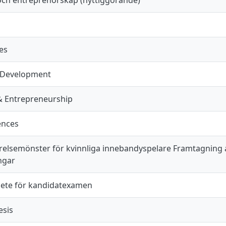
es
 Development
& Entrepreneurship
ences
örelsemönster för kvinnliga innebandyspelare Framtagning a
ngar
ete för kandidatexamen
esis