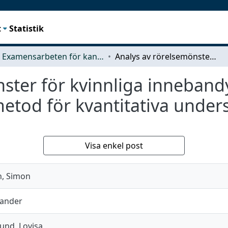
t
Statistik
Examensarbeten för kandidatexamen
Analys av rörelsemönster för kvinnliga innebandyspelare Framtagning av en metod för kvantitativa undersökningar
ster för kvinnliga inneband
etod för kvantitativa under
Visa enkel post
, Simon
xander
und, Lovisa