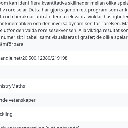
som kan identifiera kvantitativa skillnader mellan olika sp
tiv rörelse är. Detta har gjorts genom ett program som är 
a och beräknar utifrån denna relevanta vinklar, hastigheter
ar kinematiken och den inversa dynamiken för rörelsen. Mät
e utför den valda rörelsesekvensen. Alla viktiga resultat 
numeriskt i tabell samt visualiseras i grafer; de olika spel
 jämförbara.
.handle.net/20.500.12380/219198
mistryMaths
nde vetenskaper
ckling
och entreprenörskap (nyttiggörande)