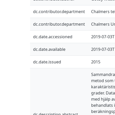
dc.contributor.department
Chalmers tek
dc.contributor.department
Chalmers Un
dc.date.accessioned
2019-07-03T
dc.date.available
2019-07-03T
dc.date.issued
2015
Sammandrag 
metod som t
karaktärist
grader. Dat
med hjälp a
behandlats i
beräknings
dc.description.abstract