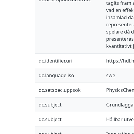
tagits fram 
vad en effek
insamlad dat
representer
spelare då d
presenteras 
kvantitativt
dc.identifier.uri
https://hdl
dc.language.iso
swe
dc.setspec.uppsok
PhysicsChe
dc.subject
Grundlägga
dc.subject
Hållbar utve
dc.subject
Innovation 