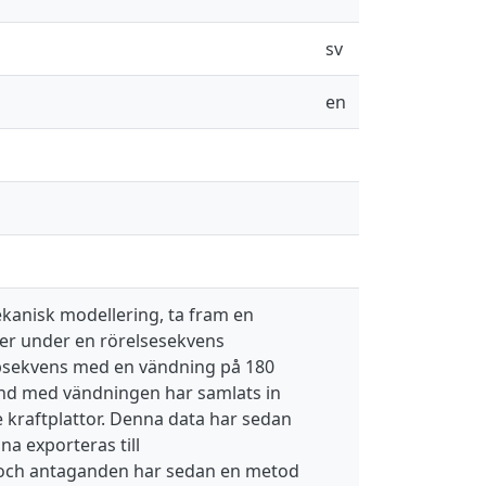
sv
en
anisk modellering, ta fram en
ter under en rörelsesekvens
löpsekvens med en vändning på 180
and med vändningen har samlats in
kraftplattor. Denna data har sedan
a exporteras till
och antaganden har sedan en metod