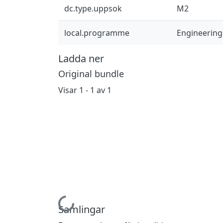
dc.type.uppsok
M2
local.programme
Engineering 
Ladda ner
Original bundle
Visar
1 - 1 av 1
Hämtar...
Samlingar