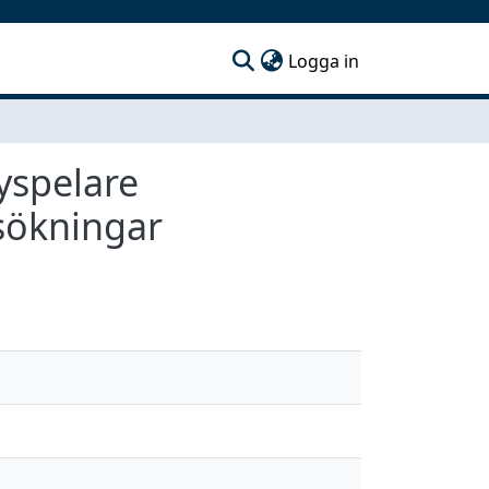
(current)
Logga in
yspelare
sökningar