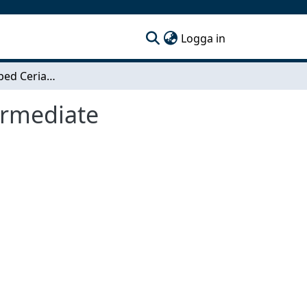
(current)
Logga in
Gadolinium Doped Ceria with Silica Filler for Intermediate Temperature Solid Oxide Fuel Cells
termediate