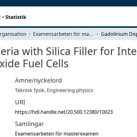
t
Statistik
rganisation
Examensarbeten för masterexamen
ia with Silica Filler for In
ide Fuel Cells
Ämne/nyckelord
Teknisk fysik
,
Engineering physics
URI
https://hdl.handle.net/20.500.12380/10023
Samlingar
Examensarbeten för masterexamen