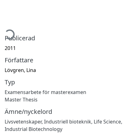
mtar...
Publicerad
2011
Författare
Lövgren, Lina
Typ
Examensarbete för masterexamen
Master Thesis
Ämne/nyckelord
Livsvetenskaper
,
Industriell bioteknik
,
Life Science
,
Industrial Biotechnology