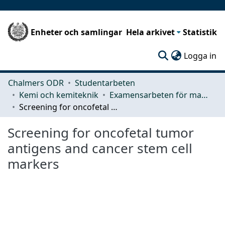
Enheter och samlingar
Hela arkivet
Statistik
(c
Logga in
Chalmers ODR
Studentarbeten
Kemi och kemiteknik
Examensarbeten för masterexamen
Screening for oncofetal tumor antigens and cancer stem cell markers
Screening for oncofetal tumor
antigens and cancer stem cell
markers