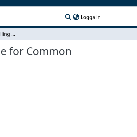
(current)
Logga in
System Level Modelling of a Fuel Cell Road Vehicle for Common Driving Conditions
icle for Common