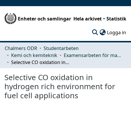
Enheter och samlingar
Hela arkivet
Statistik
(c
Logga in
Chalmers ODR
Studentarbeten
Kemi och kemiteknik
Examensarbeten för masterexamen
Selective CO oxidation in hydrogen rich environment for fuel cell applications
Selective CO oxidation in
hydrogen rich environment for
fuel cell applications