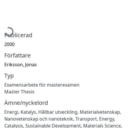
ämtar...
Publicerad
2000
Författare
Eriksson, Jonas
Typ
Examensarbete för masterexamen
Master Thesis
Ämne/nyckelord
Energi
,
Katalys
,
Hållbar utveckling
,
Materialvetenskap
,
Nanovetenskap och nanoteknik
,
Transport
,
Energy
,
Catalysis
,
Sustainable Development
,
Materials Science
,