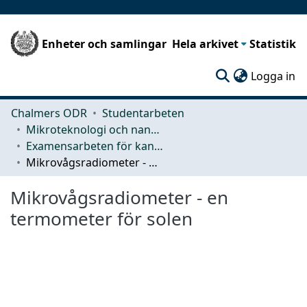
Enheter och samlingar
Hela arkivet
Statistik
(c
Logga in
Chalmers ODR
Studentarbeten
Mikroteknologi och nanovetenskap (MC2)
Examensarbeten för kandidatexamen
Mikrovågsradiometer - en termometer för solen
Mikrovågsradiometer - en
termometer för solen