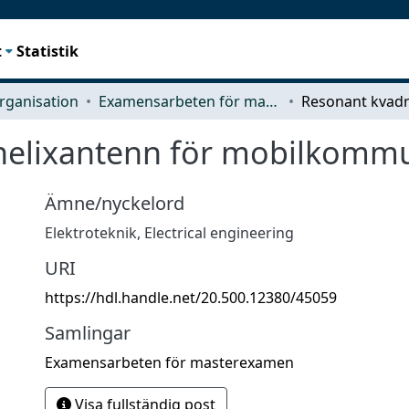
t
Statistik
rganisation
Examensarbeten för masterexamen
helixantenn för mobilkommuni
Ämne/nyckelord
Elektroteknik
,
Electrical engineering
URI
https://hdl.handle.net/20.500.12380/45059
Samlingar
Examensarbeten för masterexamen
Visa fullständig post