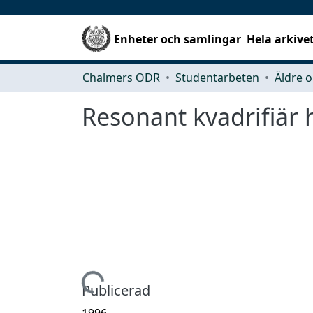
Enheter och samlingar
Hela arkive
Chalmers ODR
Studentarbeten
Äldre o
Resonant kvadrifiär 
Hämtar...
Publicerad
1996