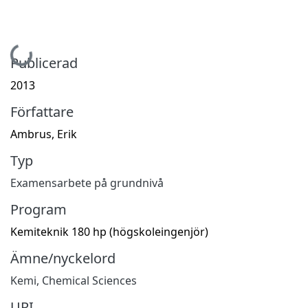
Hämtar...
Publicerad
2013
Författare
Ambrus, Erik
Typ
Examensarbete på grundnivå
Program
Kemiteknik 180 hp (högskoleingenjör)
Ämne/nyckelord
Kemi
,
Chemical Sciences
URI