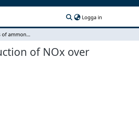
(current)
Logga in
Aging studies of ammonia selective catalytic reduction of NOx over Cu-Beta
uction of NOx over