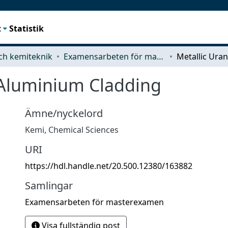
t
Statistik
ch kemiteknik
Examensarbeten för masterexamen
 Aluminium Cladding
Ämne/nyckelord
Kemi
,
Chemical Sciences
URI
https://hdl.handle.net/20.500.12380/163882
Samlingar
Examensarbeten för masterexamen
Visa fullständig post