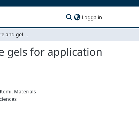
(current)
Logga in
Microstructure and gel kinetics in silica composite gels for application in mass transport research
e gels for application
Kemi
,
Materials
ciences