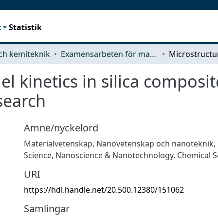
t
Statistik
ch kemiteknik
Examensarbeten för masterexamen
l kinetics in silica composit
search
Ämne/nyckelord
Materialvetenskap
,
Nanovetenskap och nanoteknik
,
Science
,
Nanoscience & Nanotechnology
,
Chemical S
URI
https://hdl.handle.net/20.500.12380/151062
Samlingar