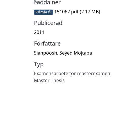
Hämtar...
Ladda ner
151062.pdf
(2.17 MB)
Primär fil
Publicerad
2011
Författare
Siahpoosh, Seyed Mojtaba
Typ
Examensarbete för masterexamen
Master Thesis