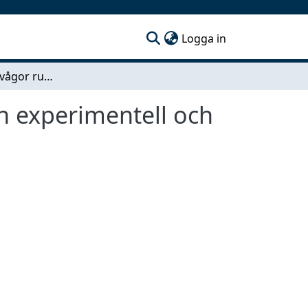
(current)
Logga in
Strömning hos vågor runt en vertikal cylinder - En experimentell och teoretisk studie
En experimentell och