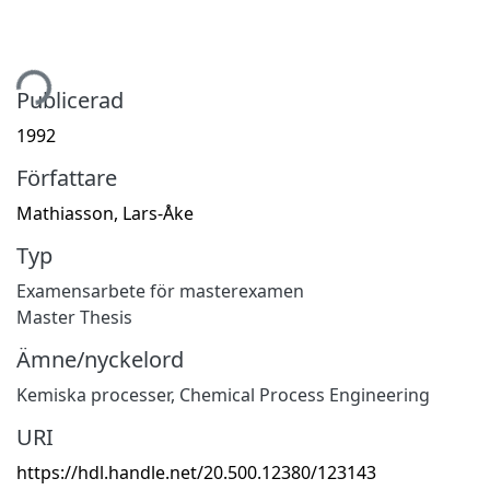
tar...
Publicerad
1992
Författare
Mathiasson, Lars-Åke
Typ
Examensarbete för masterexamen
Master Thesis
Ämne/nyckelord
Kemiska processer
,
Chemical Process Engineering
URI
https://hdl.handle.net/20.500.12380/123143