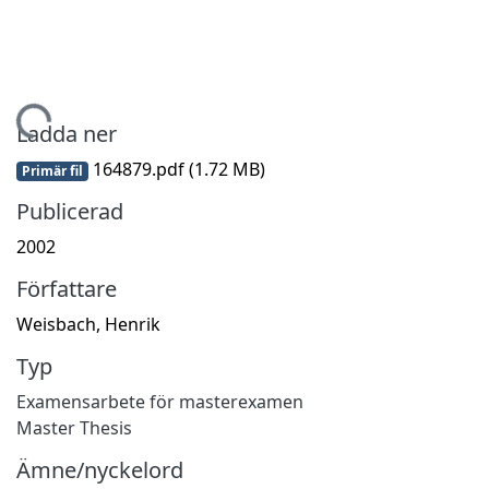
Hämtar...
Ladda ner
164879.pdf
(1.72 MB)
Primär fil
Publicerad
2002
Författare
Weisbach, Henrik
Typ
Examensarbete för masterexamen
Master Thesis
Ämne/nyckelord