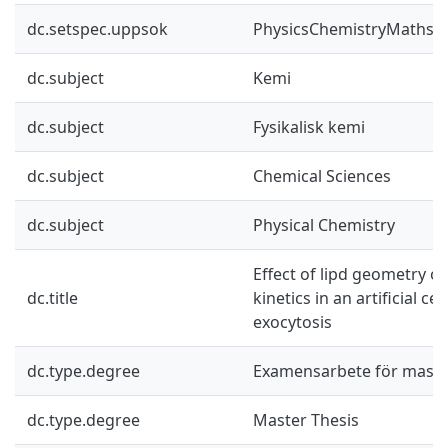
dc.setspec.uppsok
PhysicsChemistryMaths
dc.subject
Kemi
dc.subject
Fysikalisk kemi
dc.subject
Chemical Sciences
dc.subject
Physical Chemistry
Effect of lipd geometry on
dc.title
kinetics in an artificial ce
exocytosis
dc.type.degree
Examensarbete för mast
dc.type.degree
Master Thesis