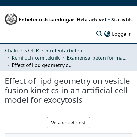
Enheter och samlingar
Hela arkivet
Statistik
(c
Logga in
Chalmers ODR
Studentarbeten
Kemi och kemiteknik
Examensarbeten för masterexamen
Effect of lipd geometry on vesicle fusion kinetics in an artificial cell model for exocytosis
Effect of lipd geometry on vesicle
fusion kinetics in an artificial cell
model for exocytosis
Visa enkel post