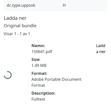
dc.type.uppsok
H
Ladda ner
Original bundle
Visar
1 - 1 av 1
Namn:
Ladd
150641.pdf
a ner
Size:
Hämtar...
1.49 MB
Format:
Adobe Portable Document
Format
Description:
Fulltext