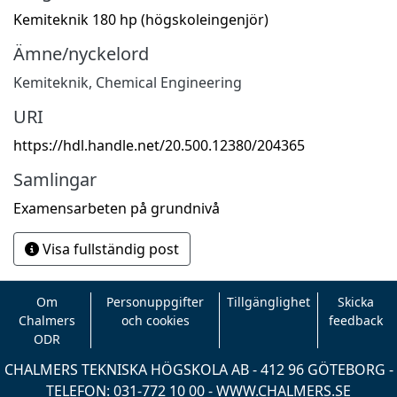
Kemiteknik 180 hp (högskoleingenjör)
Ämne/nyckelord
Kemiteknik
,
Chemical Engineering
URI
https://hdl.handle.net/20.500.12380/204365
Samlingar
Examensarbeten på grundnivå
Visa fullständig post
Om
Personuppgifter
Tillgänglighet
Skicka
Chalmers
och cookies
feedback
ODR
CHALMERS TEKNISKA HÖGSKOLA AB - 412 96 GÖTEBORG -
TELEFON: 031-772 10 00 -
WWW.CHALMERS.SE