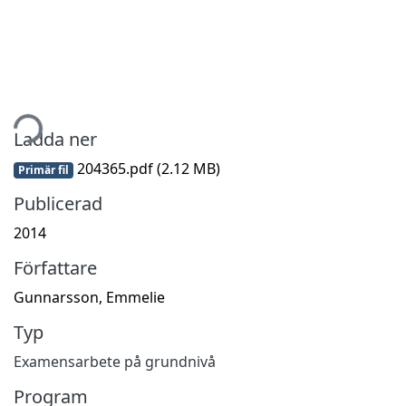
tar...
Ladda ner
204365.pdf
(2.12 MB)
Primär fil
Publicerad
2014
Författare
Gunnarsson, Emmelie
Typ
Examensarbete på grundnivå
Program