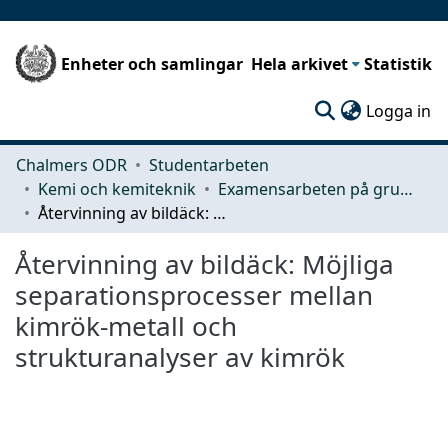
Enheter och samlingar
Hela arkivet
Statistik
(c
Logga in
Chalmers ODR
Studentarbeten
Kemi och kemiteknik
Examensarbeten på grundnivå
Återvinning av bildäck: Möjliga separationsprocesser mellan kimrök-metall och strukturanalyser av kimrök
Återvinning av bildäck: Möjliga
separationsprocesser mellan
kimrök-metall och
strukturanalyser av kimrök