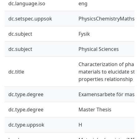
dc.language.iso
eng
dc.setspec.uppsok
PhysicsChemistryMaths
dc.subject
Fysik
dc.subject
Physical Sciences
Characterization of phar
dc.title
materials to elucidate str
properties relationship
dc.type.degree
Examensarbete för mast
dc.type.degree
Master Thesis
dc.type.uppsok
H