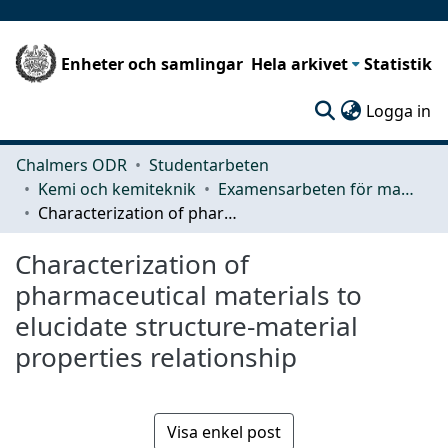
Enheter och samlingar
Hela arkivet
Statistik
(c
Logga in
Chalmers ODR
Studentarbeten
Kemi och kemiteknik
Examensarbeten för masterexamen
Characterization of pharmaceutical materials to elucidate structure-material properties relationship
Characterization of
pharmaceutical materials to
elucidate structure-material
properties relationship
Visa enkel post