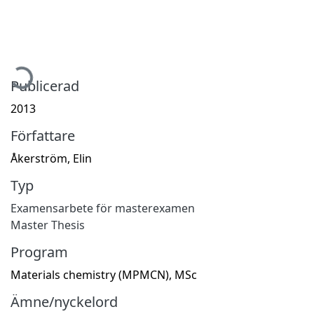
ämtar...
Publicerad
2013
Författare
Åkerström, Elin
Typ
Examensarbete för masterexamen
Master Thesis
Program
Materials chemistry (MPMCN), MSc
Ämne/nyckelord