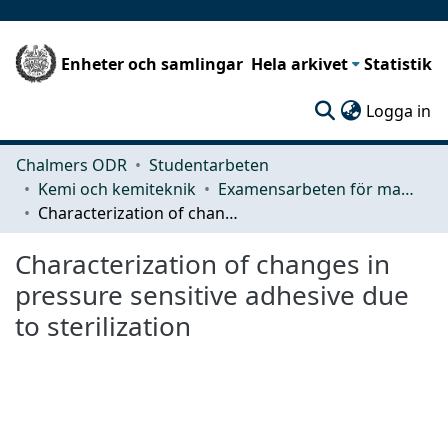
Enheter och samlingar
Hela arkivet
Statistik
(c
Logga in
Chalmers ODR
Studentarbeten
Kemi och kemiteknik
Examensarbeten för masterexamen
Characterization of changes in pressure sensitive adhesive due to sterilization
Characterization of changes in
pressure sensitive adhesive due
to sterilization