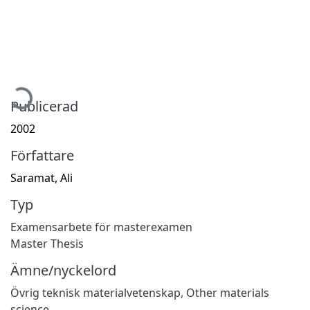
mtar...
Publicerad
2002
Författare
Saramat, Ali
Typ
Examensarbete för masterexamen
Master Thesis
Ämne/nyckelord
Övrig teknisk materialvetenskap
,
Other materials
science