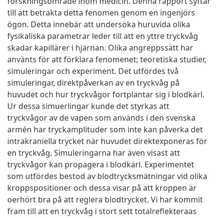
forskningsområde inom medicin. Denna rapport syftar
till att betrakta detta fenomen genom en ingenjörs
ögon. Detta innebär att undersöka huruvida olika
fysikaliska parametrar leder till att en yttre tryckvåg
skadar kapillärer i hjärnan. Olika angreppssätt har
använts för att förklara fenomenet; teoretiska studier,
simuleringar och experiment. Det utfördes två
simuleringar, direktpåverkan av en tryckvåg på
huvudet och hur tryckvågor fortplantar sig i blodkärl.
Ur dessa simuerlingar kunde det styrkas att
tryckvågor av de vapen som används i den svenska
armén har tryckamplituder som inte kan påverka det
intrakraniella trycket när huvudet direktexponeras för
en tryckvåg. Simuleringarna har även visast att
tryckvågor kan propagera i blodkärl. Experimentet
som utfördes bestod av blodtrycksmätningar vid olika
kroppspositioner och dessa visar på att kroppen är
oerhört bra på att reglera blodtrycket. Vi har kommit
fram till att en tryckvåg i stort sett totalreflekteraas