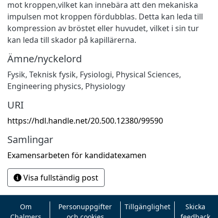
mot kroppen,vilket kan innebära att den mekaniska
impulsen mot kroppen fördubblas. Detta kan leda till
kompression av bröstet eller huvudet, vilket i sin tur
kan leda till skador på kapillärerna.
Ämne/nyckelord
Fysik
,
Teknisk fysik
,
Fysiologi
,
Physical Sciences
,
Engineering physics
,
Physiology
URI
https://hdl.handle.net/20.500.12380/99590
Samlingar
Examensarbeten för kandidatexamen
Visa fullständig post
Om
Personuppgifter
Tillgänglighet
Skicka
Chalmers
och cookies
feedback