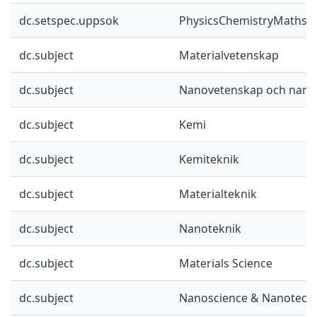
dc.setspec.uppsok
PhysicsChemistryMaths
dc.subject
Materialvetenskap
dc.subject
Nanovetenskap och nano
dc.subject
Kemi
dc.subject
Kemiteknik
dc.subject
Materialteknik
dc.subject
Nanoteknik
dc.subject
Materials Science
dc.subject
Nanoscience & Nanotech