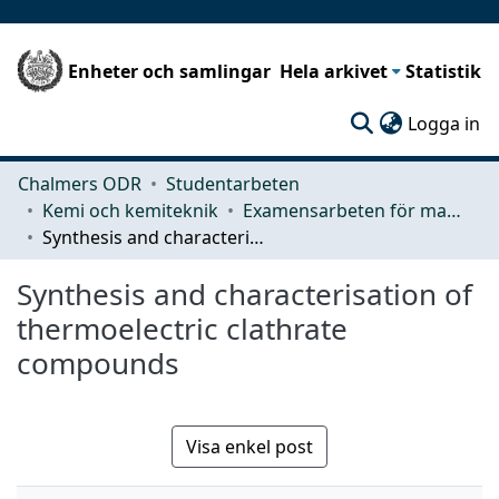
Enheter och samlingar
Hela arkivet
Statistik
(c
Logga in
Chalmers ODR
Studentarbeten
Kemi och kemiteknik
Examensarbeten för masterexamen
Synthesis and characterisation of thermoelectric clathrate compounds
Synthesis and characterisation of
thermoelectric clathrate
compounds
Visa enkel post