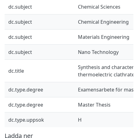
dc.subject
Chemical Sciences
dc.subject
Chemical Engineering
dc.subject
Materials Engineering
dc.subject
Nano Technology
Synthesis and characteris
dc.title
thermoelectric clathrat
dc.type.degree
Examensarbete för mast
dc.type.degree
Master Thesis
dc.type.uppsok
H
Ladda ner