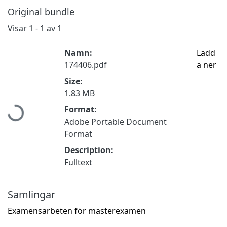
Original bundle
Visar
1 - 1 av 1
Namn:
Ladd
174406.pdf
a ner
Size:
Hämtar...
1.83 MB
Format:
Adobe Portable Document
Format
Description:
Fulltext
Samlingar
Examensarbeten för masterexamen