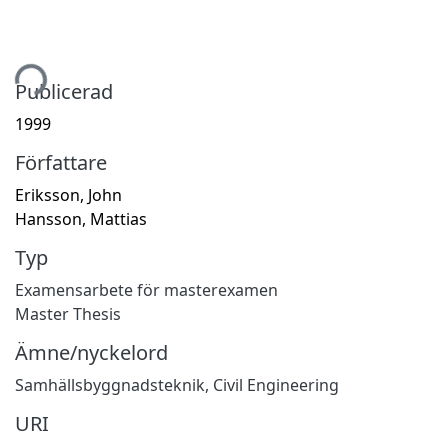
tar...
Publicerad
1999
Författare
Eriksson, John
Hansson, Mattias
Typ
Examensarbete för masterexamen
Master Thesis
Ämne/nyckelord
Samhällsbyggnadsteknik
,
Civil Engineering
URI