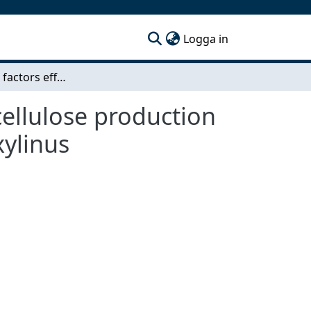
(current)
Logga in
Enviromental factors effect on morphology and cellulose production by wild type and transfected Gluconacetobacter xylinus
ellulose production
xylinus