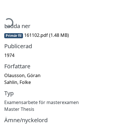
mtar...
Ladda ner
161102.pdf
(1.48 MB)
Primär fil
Publicerad
1974
Författare
Olausson, Göran
Sahlin, Folke
Typ
Examensarbete för masterexamen
Master Thesis
Ämne/nyckelord