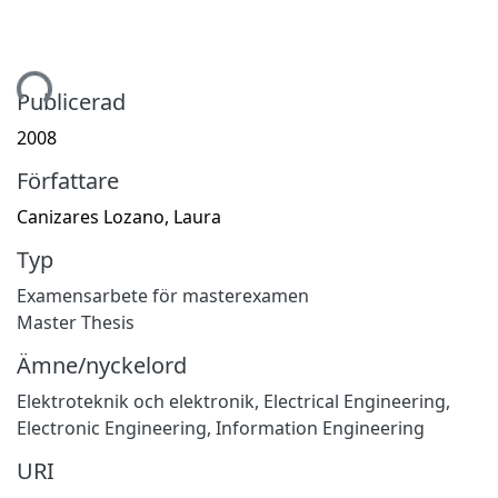
mtar...
Publicerad
2008
Författare
Canizares Lozano, Laura
Typ
Examensarbete för masterexamen
Master Thesis
Ämne/nyckelord
Elektroteknik och elektronik
,
Electrical Engineering,
Electronic Engineering, Information Engineering
URI