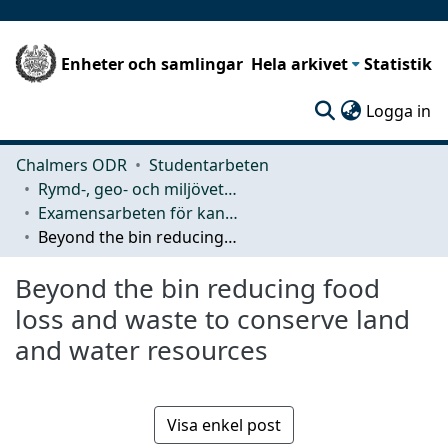
Enheter och samlingar
Hela arkivet
Statistik
(c
Logga in
Chalmers ODR
Studentarbeten
Rymd-, geo- och miljövetenskap (SEE)
Examensarbeten för kandidatexamen
Beyond the bin reducing food loss and waste to conserve land and water resources
Beyond the bin reducing food
loss and waste to conserve land
and water resources
Visa enkel post