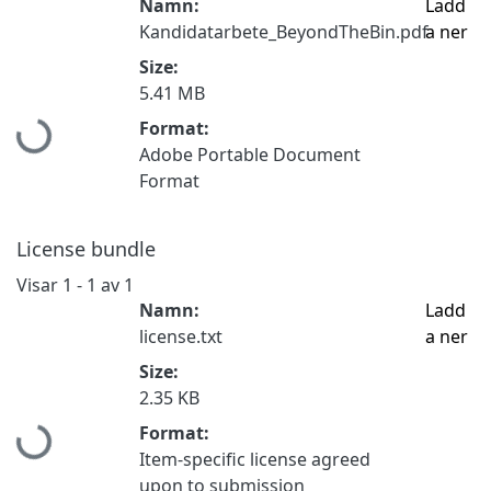
Namn:
Ladd
Kandidatarbete_BeyondTheBin.pdf
a ner
Size:
5.41 MB
Hämtar...
Format:
Adobe Portable Document
Format
License bundle
Visar
1 - 1 av 1
Namn:
Ladd
license.txt
a ner
Size:
2.35 KB
Hämtar...
Format:
Item-specific license agreed
upon to submission