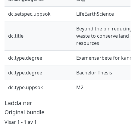
dc.setspec.uppsok
LifeEarthScience
Beyond the bin reducing 
dc.title
waste to conserve land a
resources
dc.type.degree
Examensarbete för kand
dc.type.degree
Bachelor Thesis
dc.type.uppsok
M2
Ladda ner
Original bundle
Visar
1 - 1 av 1