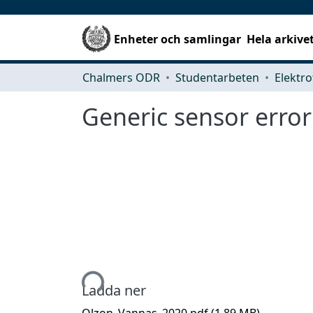
Enheter och samlingar
Hela arkive
Chalmers ODR
Studentarbeten
Elektro
Generic sensor erro
Hämtar...
Ladda ner
Olzon_Vannas_2020.pdf
(1.89 MB)