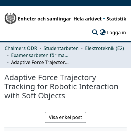
Enheter och samlingar
Hela arkivet
Statistik
(c
Logga in
Chalmers ODR
Studentarbeten
Elektroteknik (E2)
Examensarbeten för masterexamen
Adaptive Force Trajectory Tracking for Robotic Interaction with Soft Objects
Adaptive Force Trajectory
Tracking for Robotic Interaction
with Soft Objects
Visa enkel post