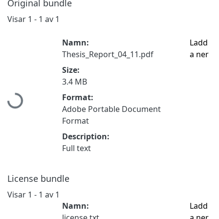
Original bundle
Visar
1 - 1 av 1
Namn:
Ladd
Thesis_Report_04_11.pdf
a ner
Size:
3.4 MB
Hämtar...
Format:
Adobe Portable Document
Format
Description:
Full text
License bundle
Visar
1 - 1 av 1
Namn:
Ladd
license.txt
a ner