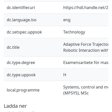
dc.identifier.uri
https://hdl.handle.net/2
dc.language.iso
eng
dc.setspec.uppsok
Technology
Adaptive Force Trajectory
dc.title
Robotic Interaction with 
dc.type.degree
Examensarbete för mast
dc.type.uppsok
H
Systems, control and mec
local.programme
(MPSYS), MSc
Ladda ner