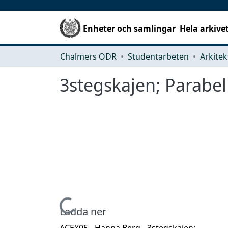
Enheter och samlingar
Hela arkive
Chalmers ODR
Studentarbeten
3stegskajen; Parabel
Hämtar...
Ladda ner
ACEX05 - Hanna Berg - 3stegskajen;