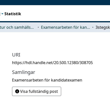
t
Statistik
Arkitektur och samhällsbyggnadsteknik (ACE)
Examensarbeten för kandidatexamen
3stegsk
URI
https://hdl.handle.net/20.500.12380/308705
Samlingar
Examensarbeten för kandidatexamen
Visa fullständig post