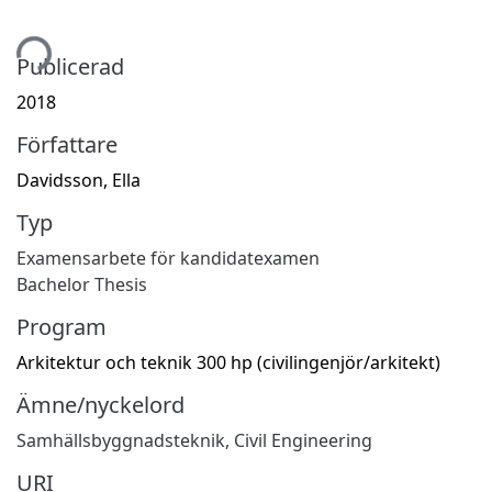
tar...
Publicerad
2018
Författare
Davidsson, Ella
Typ
Examensarbete för kandidatexamen
Bachelor Thesis
Program
Arkitektur och teknik 300 hp (civilingenjör/arkitekt)
Ämne/nyckelord
Samhällsbyggnadsteknik
,
Civil Engineering
URI