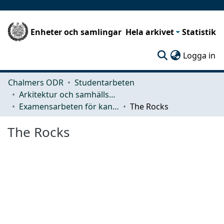
Enheter och samlingar
Hela arkivet
Statistik
(c
Logga in
Chalmers ODR
Studentarbeten
Arkitektur och samhällsbyggnadsteknik (ACE)
Examensarbeten för kandidatexamen
The Rocks
The Rocks