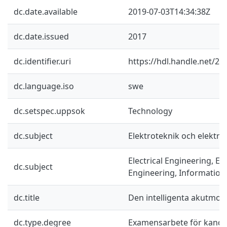
dc.date.available
2019-07-03T14:34:38Z
dc.date.issued
2017
dc.identifier.uri
https://hdl.handle.net/2
dc.language.iso
swe
dc.setspec.uppsok
Technology
dc.subject
Elektroteknik och elektro
Electrical Engineering, El
dc.subject
Engineering, Information
dc.title
Den intelligenta akutmot
dc.type.degree
Examensarbete för kand