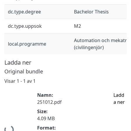
dc.type.degree
Bachelor Thesis
dc.type.uppsok
M2
Automation och mekatron
local.programme
(civilingenjör)
Ladda ner
Original bundle
Visar
1 - 1 av 1
Namn:
Ladd
251012.pdf
a ner
Size:
4.09 MB
Hämtar...
Format: