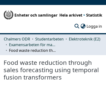
Enheter och samlingar
Hela arkivet
Statistik
(c
Logga in
Chalmers ODR
Studentarbeten
Elektroteknik (E2)
Examensarbeten för masterexamen
Food waste reduction through sales forecasting using temporal fusion transformers
Food waste reduction through
sales forecasting using temporal
fusion transformers