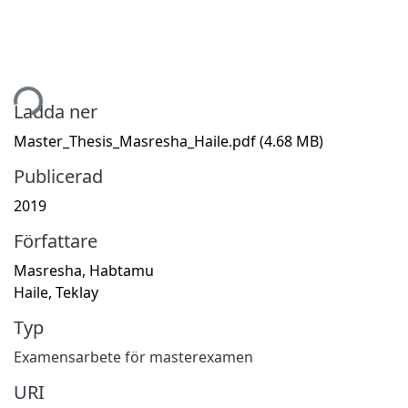
tar...
Ladda ner
Master_Thesis_Masresha_Haile.pdf
(4.68 MB)
Publicerad
2019
Författare
Masresha, Habtamu
Haile, Teklay
Typ
Examensarbete för masterexamen
URI