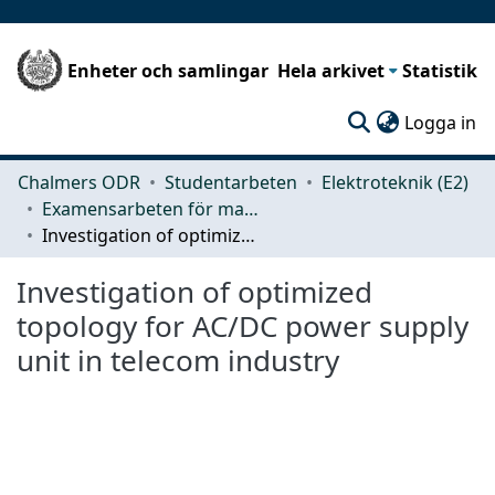
Enheter och samlingar
Hela arkivet
Statistik
(c
Logga in
Chalmers ODR
Studentarbeten
Elektroteknik (E2)
Examensarbeten för masterexamen
Investigation of optimized topology for AC/DC power supply unit in telecom industry
Investigation of optimized
topology for AC/DC power supply
unit in telecom industry