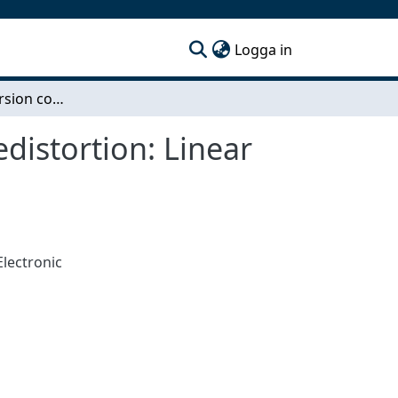
(current)
Logga in
Chromatic dispersion compensation by signal predistortion: Linear and nonlinear filtering
distortion: Linear
Electronic