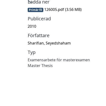
Hämtar...
Ladda ner
126005.pdf
(3.56 MB)
Primär fil
Publicerad
2010
Författare
Sharifian, Seyedshaham
Typ
Examensarbete för masterexamen
Master Thesis