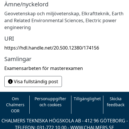
Ämne/nyckelord
Geovetenskap och miljövetenskap
,
Elkraftteknik
,
Earth
and Related Environmental Sciences
,
Electric power
engineering
URI
https://hdl.handle.net/20.500.12380/174156
Samlingar
Examensarbeten för masterexamen
Visa fullständig post
Om
Personuppgifter
Tillgänglighet
Skicka
Chalmers
och cookies
feedback
ODR
CHALMERS TEKNISKA HÖGSKOLA AB - 412 96 GÖTEBORG -
TELEFON: 031-772 10 00 -
WWW.CHALMERS.SE