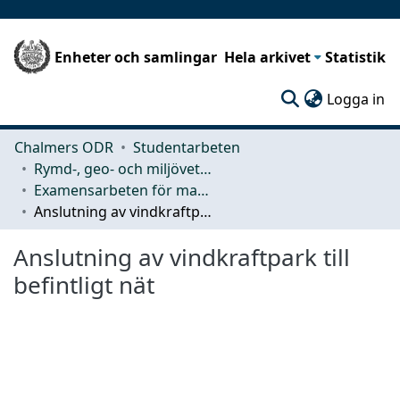
Enheter och samlingar
Hela arkivet
Statistik
(c
Logga in
Chalmers ODR
Studentarbeten
Rymd-, geo- och miljövetenskap (SEE)
Examensarbeten för masterexamen
Anslutning av vindkraftpark till befintligt nät
Anslutning av vindkraftpark till
befintligt nät