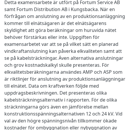
Detta examensarbete är utfört på Fortum Service AB
samt Fortum Distribution AB i Kungsbacka. När en
förfrågan om anslutning av en produktionsanläggning
kommer till elnätsägaren är det elnätsägarens
skyldighet att göra beräkningar om huruvida nätet
behöver förstärkas eller inte. Uppgiften för
examensarbetet var att se på vilket sätt en planerad
vindkraftanslutning kan påverka elkvaliteten samt att
se på kabelsträckningar. Även alternativa anslutningar
och grov kostnadskalkyl skulle presenteras. För
elkvalitetsberäkningarna användes AMP och ASP som
är riktlinjer för anslutning av produktionsanläggningar
till elnätet. Data om kraftverken följde med
uppdragsbeskrivningen. Det presenteras olika
kabelsträckningsalternativ i rapporten. För de olika
sträckningarna görs även en jämförelse mellan
konstruktionsspänningsalternativen 12 och 24 kV. Vid
val av den högre spänningsnivån tillkommer ökade
kostnader för ombyggnation eller nybyggnation av