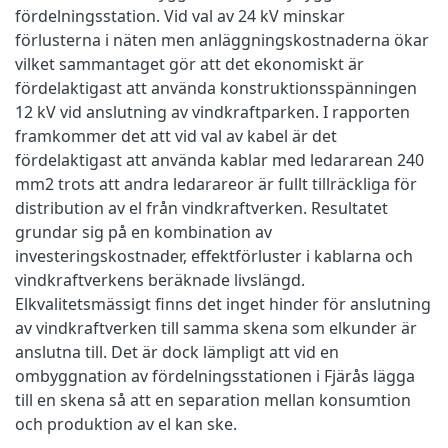
fördelningsstation. Vid val av 24 kV minskar
förlusterna i näten men anläggningskostnaderna ökar
vilket sammantaget gör att det ekonomiskt är
fördelaktigast att använda konstruktionsspänningen
12 kV vid anslutning av vindkraftparken. I rapporten
framkommer det att vid val av kabel är det
fördelaktigast att använda kablar med ledararean 240
mm2 trots att andra ledarareor är fullt tillräckliga för
distribution av el från vindkraftverken. Resultatet
grundar sig på en kombination av
investeringskostnader, effektförluster i kablarna och
vindkraftverkens beräknade livslängd.
Elkvalitetsmässigt finns det inget hinder för anslutning
av vindkraftverken till samma skena som elkunder är
anslutna till. Det är dock lämpligt att vid en
ombyggnation av fördelningsstationen i Fjärås lägga
till en skena så att en separation mellan konsumtion
och produktion av el kan ske.