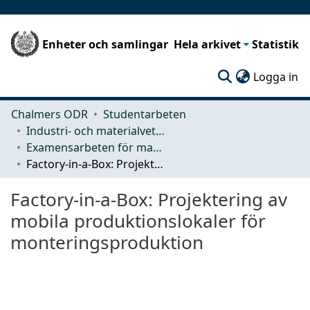
Enheter och samlingar
Hela arkivet
Statistik
(c
Logga in
Chalmers ODR
Studentarbeten
Industri- och materialvetenskap (IMS)
Examensarbeten för masterexamen
Factory-in-a-Box: Projektering av mobila produktionslokaler för monteringsproduktion
Factory-in-a-Box: Projektering av
mobila produktionslokaler för
monteringsproduktion