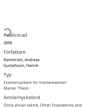
mtar...
Publicerad
2006
Författare
Ramström, Andreas
Gustafsson, Henrik
Typ
Examensarbete för masterexamen
Master Thesis
Ämne/nyckelord
Övrig annan teknik
,
Other Engineering and