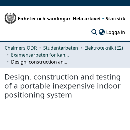
Enheter och samlingar
Hela arkivet
Statistik
(c
Logga in
Chalmers ODR
Studentarbeten
Elektroteknik (E2)
Examensarbeten för kandidatexamen
Design, construction and testing of a portable inexpensive indoor positioning system
Design, construction and testing
of a portable inexpensive indoor
positioning system