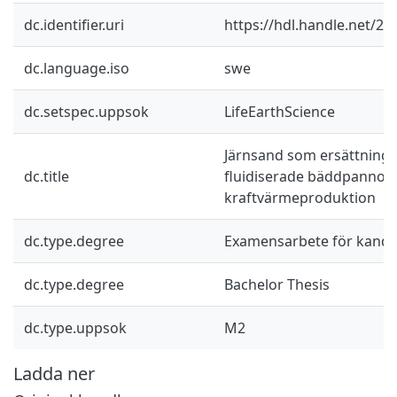
dc.identifier.uri
https://hdl.handle.net/2
dc.language.iso
swe
dc.setspec.uppsok
LifeEarthScience
Järnsand som ersättning f
dc.title
fluidiserade bäddpannor 
kraftvärmeproduktion
dc.type.degree
Examensarbete för kand
dc.type.degree
Bachelor Thesis
dc.type.uppsok
M2
Ladda ner