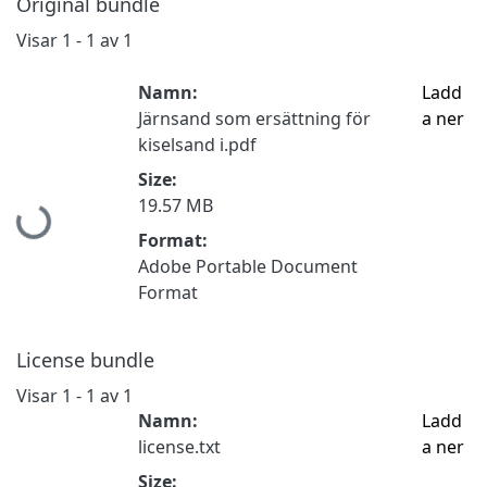
Original bundle
Visar
1 - 1 av 1
Namn:
Ladd
Järnsand som ersättning för
a ner
kiselsand i.pdf
Size:
Hämtar...
19.57 MB
Format:
Adobe Portable Document
Format
License bundle
Visar
1 - 1 av 1
Namn:
Ladd
license.txt
a ner
Size: