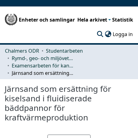
Enheter och samlingar
Hela arkivet
Statistik
(c
Logga in
Chalmers ODR
Studentarbeten
Rymd-, geo- och miljövetenskap (SEE)
Examensarbeten för kandidatexamen
Järnsand som ersättning för kiselsand i fluidiserade bäddpannor för kraftvärmeproduktion
Järnsand som ersättning för
kiselsand i fluidiserade
bäddpannor för
kraftvärmeproduktion