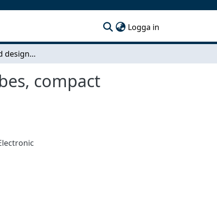
(current)
Logga in
Investigation and design of high gain, low sidelobes, compact antennas at E-band
obes, compact
Electronic